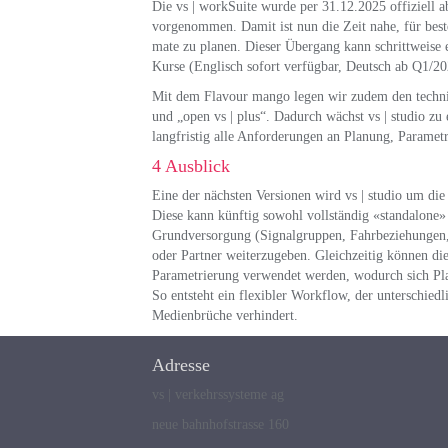
Die vs | workSuite wurde per 31.12.2025 offiziell
vorgenommen. Damit ist nun die Zeit nahe, für beste
mate zu planen. Dieser Übergang kann schrittweise e
Kurse (Englisch sofort verfügbar, Deutsch ab Q1/20
Mit dem Flavour mango legen wir zudem den techn
und „open vs | plus“. Dadurch wächst vs | studio zu
langfristig alle Anforderungen an Planung, Paramet
4 Ausblick
Eine der nächsten Versionen wird vs | studio um di
Diese kann künftig sowohl vollständig «standalone»
Grundversorgung (Signalgruppen, Fahrbeziehungen, 
oder Partner weiterzugeben. Gleichzeitig können die
Parametrierung verwendet werden, wodurch sich Pla
So entsteht ein flexibler Workflow, der unterschied
Medienbrüche verhindert.
Adresse
vs | verkehrssysteme ag
neue bahnhofstrasse 160