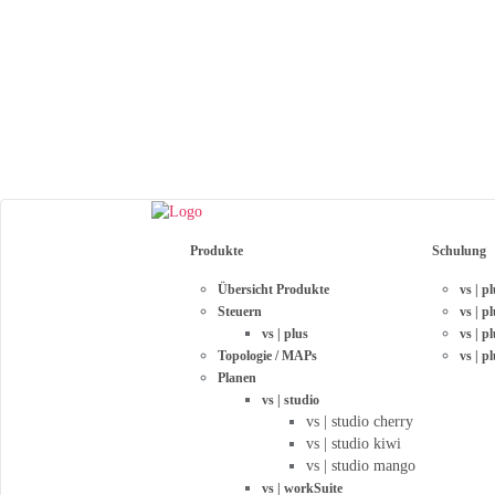
Produkte
Schulung
Übersicht Produkte
vs | p
Steuern
vs | p
vs | plus
vs | 
Topologie / MAPs
vs | p
Planen
vs | studio
vs | studio cherry
vs | studio kiwi
vs | studio mango
vs | workSuite