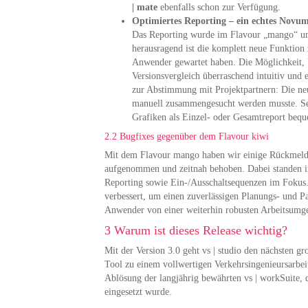
| mate
ebenfalls schon zur Verfügung.
Optimiertes Reporting – ein echtes Novu
Das Reporting wurde im Flavour „mango“ umf
herausragend ist die komplett neue Funktion
Anwender gewartet haben. Die Möglichkeit, 
Versionsvergleich überraschend intuitiv und 
zur Abstimmung mit Projektpartnern: Die ne
manuell zusammengesucht werden musste. Selb
Grafiken als Einzel- oder Gesamtreport beq
2.2 Bugfixes gegenüber dem Flavour kiwi
Mit dem Flavour mango haben wir einige Rückmeldu
aufgenommen und zeitnah behoben. Dabei standen in
Reporting sowie Ein-/Ausschaltsequenzen im Fokus. 
verbessert, um einen zuverlässigen Planungs- und P
Anwender von einer weiterhin robusten Arbeitsumg
3 Warum ist dieses Release wichtig?
Mit der Version 3.0 geht vs | studio den nächsten g
Tool zu einem vollwertigen Verkehrsingenieursarbeit
Ablösung der langjährig bewährten vs | workSuite, di
eingesetzt wurde.