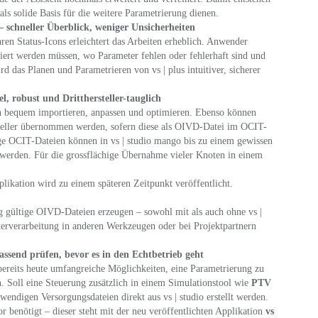
 als solide Basis für die weitere Parametrierung dienen.
– schneller Überblick, weniger Unsicherheiten
en Status-Icons erleichtert das Arbeiten erheblich. Anwender
iert werden müssen, wo Parameter fehlen oder fehlerhaft sind und
 das Planen und Parametrieren von vs | plus intuitiver, sicherer
l, robust und Dritthersteller-tauglich
ch bequem importieren, anpassen und optimieren. Ebenso können
teller übernommen werden, sofern diese als OIVD-Datei im OCIT-
ige OCIT-Dateien können in vs | studio mango bis zu einem gewissen
t werden. Für die grossflächige Übernahme vieler Knoten in einem
likation wird zu einem späteren Zeitpunkt veröffentlicht.
dig gültige OIVD-Dateien erzeugen – sowohl mit als auch ohne vs |
terverarbeitung in anderen Werkzeugen oder bei Projektpartnern
assend prüfen, bevor es in den Echtbetrieb geht
et bereits heute umfangreiche Möglichkeiten, eine Parametrierung zu
. Soll eine Steuerung zusätzlich in einem Simulationstool wie
PTV
wendigen Versorgungsdateien direkt aus vs | studio erstellt werden.
r benötigt – dieser steht mit der neu veröffentlichten Applikation
vs