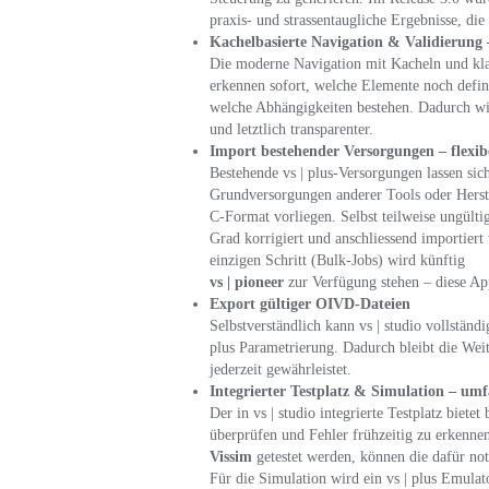
praxis- und strassentaugliche Ergebnisse, die
Kachelbasierte Navigation & Validierung 
Die moderne Navigation mit Kacheln und klar
erkennen sofort, welche Elemente noch defin
welche Abhängigkeiten bestehen. Dadurch wird
und letztlich transparenter.
Import bestehender Versorgungen – flexibe
Bestehende vs | plus-Versorgungen lassen si
Grundversorgungen anderer Tools oder Hers
C-Format vorliegen. Selbst teilweise ungült
Grad korrigiert und anschliessend importier
einzigen Schritt (Bulk-Jobs) wird künftig
vs | pioneer
zur Verfügung stehen – diese App
Export gültiger OIVD-Dateien
Selbstverständlich kann vs | studio vollstän
plus Parametrierung. Dadurch bleibt die Wei
jederzeit gewährleistet.
Integrierter Testplatz & Simulation – umf
Der in vs | studio integrierte Testplatz biet
überprüfen und Fehler frühzeitig zu erkennen
Vissim
getestet werden, können die dafür not
Für die Simulation wird ein vs | plus Emulato