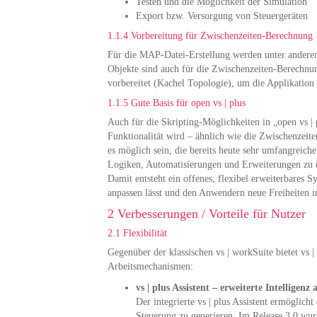
Testen und die Möglichkeit der Simulation
Export bzw. Versorgung von Steuergeräten
1.1.4 Vorbereitung für Zwischenzeiten-Berechnung
Für die MAP-Datei-Erstellung werden unter anderem
Objekte sind auch für die Zwischenzeiten-Berechnun
vorbereitet (Kachel Topologie), um die Applikatio
1.1.5 Gute Basis für open vs | plus
Auch für die Skripting-Möglichkeiten in „open vs | 
Funktionalität wird – ähnlich wie die Zwischenzeite
es möglich sein, die bereits heute sehr umfangreich
Logiken, Automatisierungen und Erweiterungen zu 
Damit entsteht ein offenes, flexibel erweiterbares 
anpassen lässt und den Anwendern neue Freiheiten in
2 Verbesserungen / Vorteile für Nutzer
2.1 Flexibilität
Gegenüber der klassischen vs | workSuite bietet vs
Arbeitsmechanismen:
vs | plus Assistent – erweiterte Intelligen
Der integrierte vs | plus Assistent ermöglicht
Steuerung zu generieren. Im Release 3.0 wurd