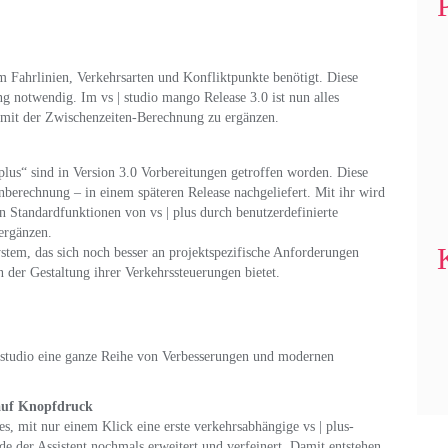
 Fahrlinien, Verkehrsarten und Konfliktpunkte benötigt. Diese
g notwendig. Im vs | studio mango Release 3.0 ist nun alles
n mit der Zwischenzeiten-Berechnung zu ergänzen.
plus“ sind in Version 3.0 Vorbereitungen getroffen worden. Diese
nberechnung – in einem späteren Release nachgeliefert. Mit ihr wird
en Standardfunktionen von vs | plus durch benutzerdefinierte
ergänzen.
System, das sich noch besser an projektspezifische Anforderungen
 der Gestaltung ihrer Verkehrssteuerungen bietet.
 | studio eine ganze Reihe von Verbesserungen und modernen
z auf Knopfdruck
 es, mit nur einem Klick eine erste verkehrsabhängige vs | plus-
e der Assistent nochmals erweitert und verfeinert. Damit entstehen