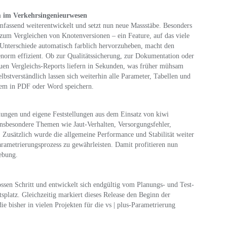
m im Verkehrsingenieurwesen
assend weiterentwickelt und setzt nun neue Massstäbe. Besonders
 zum Vergleichen von Knotenversionen – ein Feature, auf das viele
Unterschiede automatisch farblich hervorzuheben, macht den
enorm effizient. Ob zur Qualitätssicherung, zur Dokumentation oder
uen Vergleichs-Reports liefern in Sekunden, was früher mühsam
stverständlich lassen sich weiterhin alle Parameter, Tabellen und
uem in PDF oder Word speichern.
ngen und eigene Feststellungen aus dem Einsatz von kiwi
sbesondere Themen wie Jaut-Verhalten, Versorgungsfehler,
Zusätzlich wurde die allgemeine Performance und Stabilität weiter
arametrierungsprozess zu gewährleisten. Damit profitieren nun
ebung.
rossen Schritt und entwickelt sich endgültig vom Planungs- und Test-
splatz. Gleichzeitig markiert dieses Release den Beginn der
e bisher in vielen Projekten für die vs | plus-Parametrierung