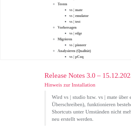
Testen
vs | mate
vs | emulator
vs | test
Vorhersagen
vs | edge
Migrieren
vs | pioneer
Analysieren (Qualität)
vs | pCoq
Release Notes 3.0 – 15.12.202
Hinweis zur Installation
Wird vs | studio bzw. vs | mate über 
Überschreiben), funktionieren besteh
Shortcuts unter Umständen nicht meh
neu erstellt werden.