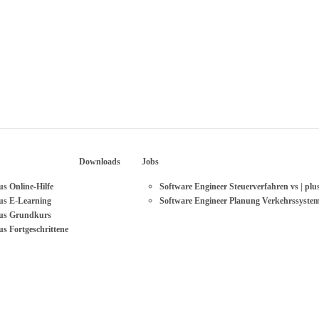
Downloads
Jobs
lus Online-Hilfe
Software Engineer Steuerverfahren vs | plu
lus E-Learning
Software Engineer Planung Verkehrssyste
plus Grundkurs
lus Fortgeschrittene