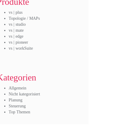
Produkte
vs | plus
Topologie / MAPs
vs | studio
vs | mate
vs | edge
vs | pioneer
vs | workSuite
Kategorien
Allgemein
Nicht kategorisiert
Planung
Steuerung
Top Themen