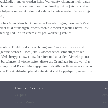
 abgekündigt, und es werden keine Weiterentwicklungen mehr daran
hende vs | plus-Parametrierer den Umstieg auf vs | studio und vs |
rfolgen – unterstützt durch die dafür bereitstehenden E-Learning-
26).
ischen Grundstein für kommende Erweiterungen, darunter VMod
 einer zukunftsfähigen, erweiterbaren Arbeitsumgebung heran, die
rierung und Test in einem einzigen Werkzeug vereint.
e zentrale Funktion der Berechnung von Zwischenzeiten erweitert.
 genutzt werden – ideal, um Zwischenzeiten samt zugehöriger
Verkehrstypen usw.) aufzubereiten und an andere Verkehrsplaner
 berechneten Zwischenzeiten direkt als Grundlage für die vs | plus-
nungs- und Parametrierungsprozesse deutlich effizienter verzahnen.
liche Projektabläufe optimal unterstützt und Doppelspurigkeiten bzw.
Unsere Produkte
Uns
vs | plus
Soft
vs | workSuite
Para