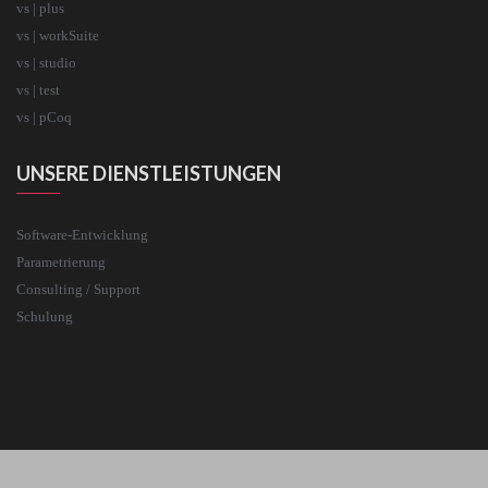
vs | plus
vs | workSuite
vs | studio
vs | test
vs | pCoq
UNSERE DIENSTLEISTUNGEN
Software-Entwicklung
Parametrierung
Consulting / Support
Schulung