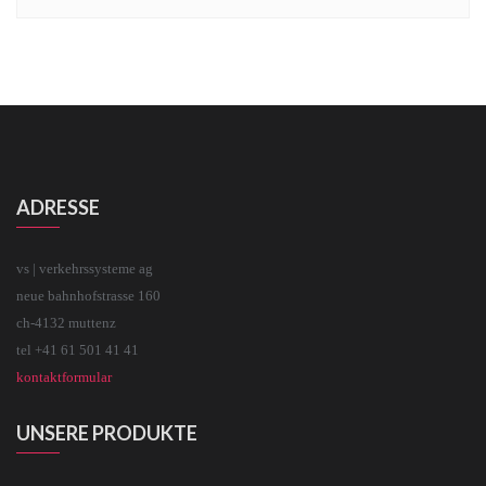
ADRESSE
vs | verkehrssysteme ag
neue bahnhofstrasse 160
ch-4132 muttenz
tel +41 61 501 41 41
kontaktformular
UNSERE PRODUKTE