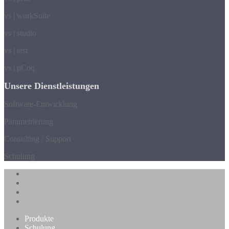
vs | workSuite
vs | studio
vs | test
vs | pCoq
Unsere Dienstleistungen
Software-Entwicklung
Parametrierung
Consulting / Support
Schulung
Produkte
Schulung