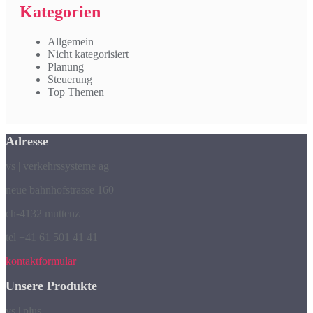
Kategorien
Allgemein
Nicht kategorisiert
Planung
Steuerung
Top Themen
Adresse
vs | verkehrssysteme ag
neue bahnhofstrasse 160
ch-4132 muttenz
tel +41 61 501 41 41
kontaktformular
Unsere Produkte
vs | plus