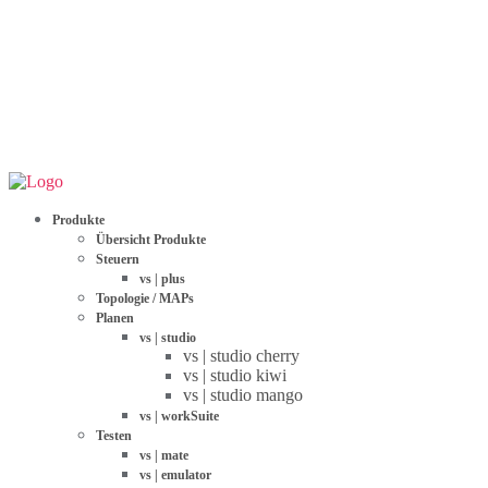
Produkte
Übersicht Produkte
Steuern
vs | plus
Topologie / MAPs
Planen
vs | studio
vs | studio cherry
vs | studio kiwi
vs | studio mango
vs | workSuite
Testen
vs | mate
vs | emulator