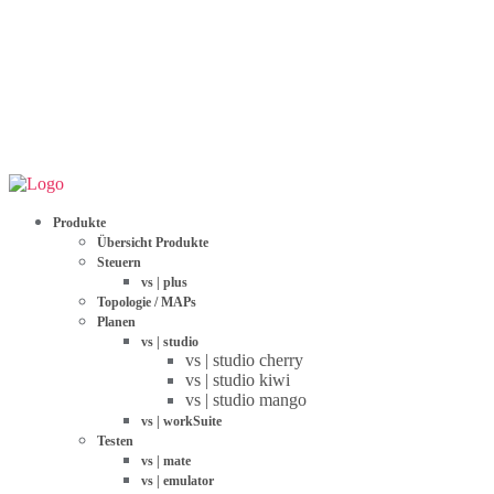
Produkte
Übersicht Produkte
Steuern
vs | plus
Topologie / MAPs
Planen
vs | studio
vs | studio cherry
vs | studio kiwi
vs | studio mango
vs | workSuite
Testen
vs | mate
vs | emulator