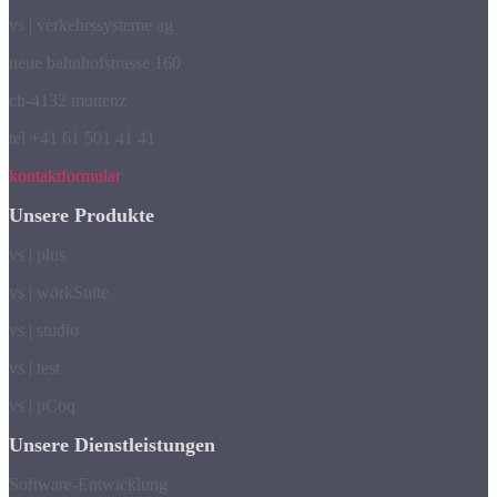
vs | verkehrssysteme ag
neue bahnhofstrasse 160
ch-4132 muttenz
tel +41 61 501 41 41
kontaktformular
Unsere Produkte
vs | plus
vs | workSuite
vs | studio
vs | test
vs | pCoq
Unsere Dienstleistungen
Software-Entwicklung