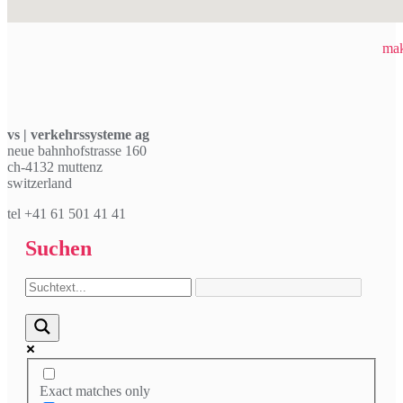
mak
vs | verkehrssysteme ag
neue bahnhofstrasse 160
ch-4132 muttenz
switzerland
tel +41 61 501 41 41
Suchen
Exact matches only