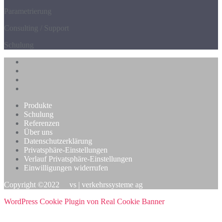
Parametrierung
Consulting / Support
Schulung
Produkte
Schulung
Referenzen
Über uns
Datenschutzerklärung
Privatsphäre-Einstellungen
Verlauf Privatsphäre-Einstellungen
Einwilligungen widerrufen
Copyright ©2022 vs | verkehrssysteme ag
WordPress Cookie Plugin von Real Cookie Banner