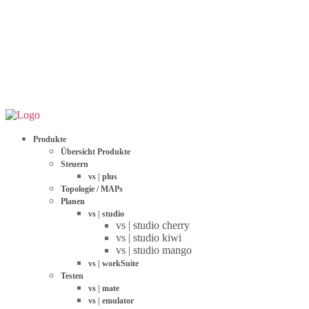
Produkte
Übersicht Produkte
Steuern
vs | plus
Topologie / MAPs
Planen
vs | studio
vs | studio cherry
vs | studio kiwi
vs | studio mango
vs | workSuite
Testen
vs | mate
vs | emulator