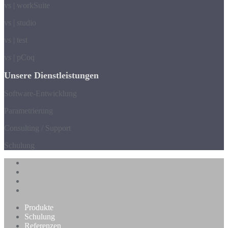
vs | workSuite
vs | studio
vs | test
vs | pCoq
Unsere Dienstleistungen
Software-Entwicklung
Parametrierung
Consulting / Support
Schulung
Produkte
Schulung
Referenzen