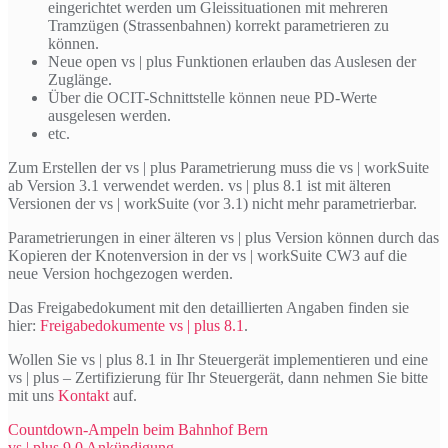
eingerichtet werden um Gleissituationen mit mehreren
Tramzügen (Strassenbahnen) korrekt parametrieren zu
können.
Neue open vs | plus Funktionen erlauben das Auslesen der
Zuglänge.
Über die OCIT-Schnittstelle können neue PD-Werte
ausgelesen werden.
etc.
Zum Erstellen der vs | plus Parametrierung muss die vs | workSuite
ab Version 3.1 verwendet werden. vs | plus 8.1 ist mit älteren
Versionen der vs | workSuite (vor 3.1) nicht mehr parametrierbar.
Parametrierungen in einer älteren vs | plus Version können durch das
Kopieren der Knotenversion in der vs | workSuite CW3 auf die
neue Version hochgezogen werden.
Das Freigabedokument mit den detaillierten Angaben finden sie
hier:
Freigabedokumente vs | plus 8.1
.
Wollen Sie vs | plus 8.1 in Ihr Steuergerät implementieren und eine
vs | plus – Zertifizierung für Ihr Steuergerät, dann nehmen Sie bitte
mit uns
Kontakt
auf.
Beitragsnavigation
Countdown-Ampeln beim Bahnhof Bern
vs | plus 9.0 Ankündigung