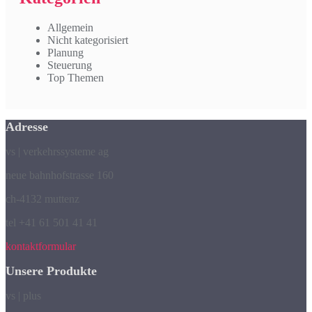
Allgemein
Nicht kategorisiert
Planung
Steuerung
Top Themen
Adresse
vs | verkehrssysteme ag
neue bahnhofstrasse 160
ch-4132 muttenz
tel +41 61 501 41 41
kontaktformular
Unsere Produkte
vs | plus